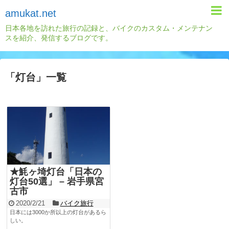
amukat.net
日本各地を訪れた旅行の記録と、バイクのカスタム・メンテナン
スを紹介、発信するブログです。
「
灯台
」
一覧
★魹ヶ埼灯台「日本の
灯台50選」 – 岩手県宮
古市
2020/2/21
バイク旅行
日本には3000か所以上の灯台があるら
しい。