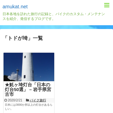
amukat.net
日本各地を訪れた旅行の記録と、バイクのカスタム・メンテナン
スを紹介、発信するブログです。
「
トドが埼
」
一覧
★魹ヶ埼灯台「日本の
灯台50選」 – 岩手県宮
古市
2020/2/21
バイク旅行
日本には3000か所以上の灯台があるら
しい。