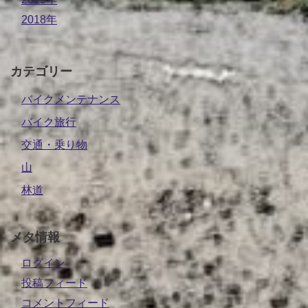
2018年
カテゴリー
バイクメンテナンス
バイク旅行
交通・乗り物
山
林道
メタ情報
ログイン
投稿フィード
コメントフィード