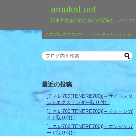
amukat.net
日本各地を訪れた旅行の記録と、バイク
このブログについて…
バイクメンテナンス
最近の投稿
[テネレ700(TENERE700)] – サイドスタ
ンドエクステンダー取り付け
[テネレ700(TENERE700)] – チェーンガ
イド取り付け
[テネレ700(TENERE700)] – エンジンガ
ード取り付け