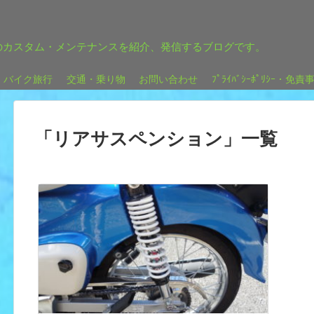
のカスタム・メンテナンスを紹介、発信するブログです。
バイク旅行
交通・乗り物
お問い合わせ
ﾌﾟﾗｲﾊﾞｼｰﾎﾟﾘｼｰ・免責
「
リアサスペンション
」
一覧