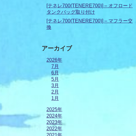
[テネレ700(TENERE700)] – オフロード
タンクバッグ取り付け
[テネレ700(TENERE700)] – マフラー交
換
アーカイブ
2026年
7月
6月
5月
3月
2月
1月
2025年
2024年
2023年
2022年
2021年