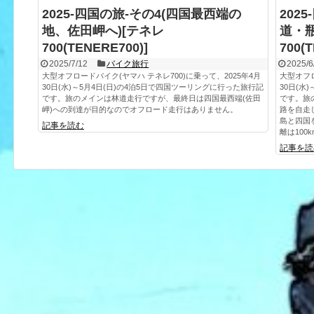
2025-四国の旅-その4(四国最西端の
202
地、佐田岬へ)[テネレ
道・瓶
700(TENERE700)]
700(
2025/7/12
バイク旅行
2025/6
大型オフロードバイク(ヤマハ テネレ700)に乗って、2025年4月
大型オフロ
30日(水)～5月4日(日)の4泊5日で四国ツーリングに行った旅行記
30日(水
です。旅のメインは林道走行ですが、最終日は四国最西端(佐田
です。旅
岬)への到達が目的なのでオフロード走行はありません。
路を自走
島と四国
記事を読む
離は10
記事を読