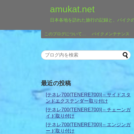
amukat.net
日本各地を訪れた旅行の記録と、バイク
このブログについて…
バイクメンテナンス
最近の投稿
[テネレ700(TENERE700)] – サイドスタ
ンドエクステンダー取り付け
[テネレ700(TENERE700)] – チェーンガ
イド取り付け
[テネレ700(TENERE700)] – エンジンガ
ード取り付け