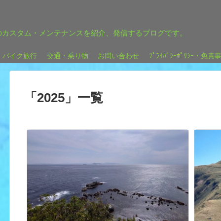
のカスタム・メンテナンスを紹介、発信するブログです。
バイク旅行
交通・乗り物
お問い合わせ
ﾌﾟﾗｲﾊﾞｼｰﾎﾟﾘｼｰ・免責
「
2025
」
一覧