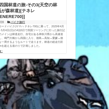
5-四国林道の旅-その3(天空の林
が森林道)[テネレ
TENERE700)]
/28
バイク旅行
ードバイク(ヤマハ テネレ700)に乗って、2025年4月
)～5月4日(日)の4泊5日で四国ツーリングに行った旅行記
のメインは林道走行。自宅がある神奈川県から高速道
し、鳴門大橋から四国に入り、徳島→高知→愛媛→徳
を一周するようなルートで走ります。林道の総走行距
0kmを超える道のりで計画しました。
む