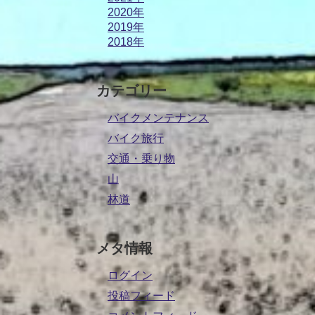
2020年
2019年
2018年
カテゴリー
バイクメンテナンス
バイク旅行
交通・乗り物
山
林道
メタ情報
ログイン
投稿フィード