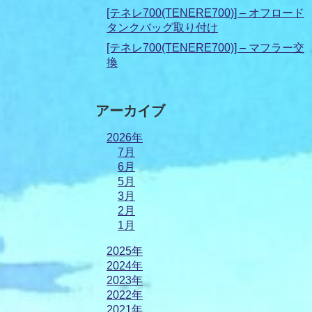
[テネレ700(TENERE700)] – オフロード
タンクバッグ取り付け
[テネレ700(TENERE700)] – マフラー交
換
アーカイブ
2026年
7月
6月
5月
3月
2月
1月
2025年
2024年
2023年
2022年
2021年