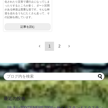
化されたり災害で通行止になってしま
ったりするところが多く、ダート区間
がある林道は貴重な道です。そんな林
道を走れるうちにたくさん走って、そ
の記録を残しています。
記事を読む
1
2
最近の投稿
[テネレ700(TENERE700)] – サイドスタンドエクステン