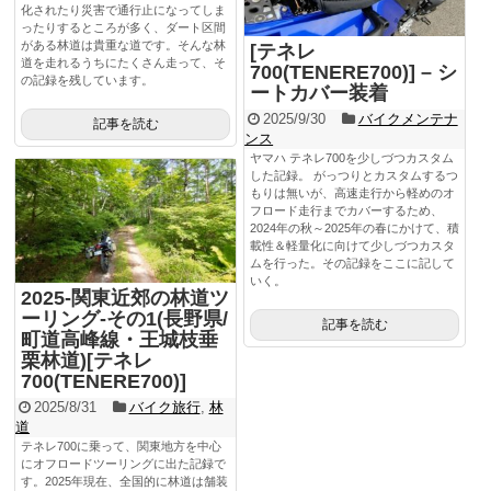
化されたり災害で通行止になってしま
ったりするところが多く、ダート区間
がある林道は貴重な道です。そんな林
[テネレ
道を走れるうちにたくさん走って、そ
700(TENERE700)] – シ
の記録を残しています。
ートカバー装着
2025/9/30
バイクメンテナ
記事を読む
ンス
ヤマハ テネレ700を少しづつカスタム
した記録。 がっつりとカスタムするつ
もりは無いが、高速走行から軽めのオ
フロード走行までカバーするため、
2024年の秋～2025年の春にかけて、積
載性＆軽量化に向けて少しづつカスタ
ムを行った。その記録をここに記して
いく。
2025-関東近郊の林道ツ
ーリング-その1(長野県/
記事を読む
町道高峰線・王城枝垂
栗林道)[テネレ
700(TENERE700)]
2025/8/31
バイク旅行
,
林
道
テネレ700に乗って、関東地方を中心
にオフロードツーリングに出た記録で
す。2025年現在、全国的に林道は舗装