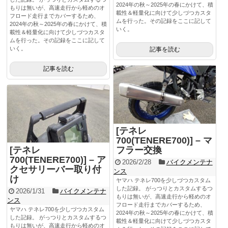
2024年の秋～2025年の春にかけて、積
もりは無いが、高速走行から軽めのオ
載性＆軽量化に向けて少しづつカスタ
フロード走行までカバーするため、
ムを行った。その記録をここに記して
2024年の秋～2025年の春にかけて、積
いく。
載性＆軽量化に向けて少しづつカスタ
ムを行った。その記録をここに記して
いく。
記事を読む
記事を読む
[テネレ
700(TENERE700)] – マ
[テネレ
フラー交換
700(TENERE700)] – ア
2026/2/28
バイクメンテナ
クセサリーバー取り付
ンス
け
ヤマハ テネレ700を少しづつカスタム
した記録。 がっつりとカスタムするつ
2026/1/31
バイクメンテナ
もりは無いが、高速走行から軽めのオ
ンス
フロード走行までカバーするため、
ヤマハ テネレ700を少しづつカスタム
2024年の秋～2025年の春にかけて、積
した記録。 がっつりとカスタムするつ
載性＆軽量化に向けて少しづつカスタ
もりは無いが、高速走行から軽めのオ