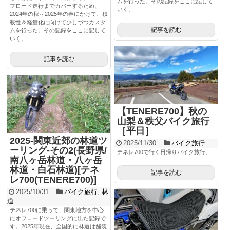
ムを行った。その記録をここに記して
フロード走行までカバーするため、
いく。
2024年の秋～2025年の春にかけて、積
載性＆軽量化に向けて少しづつカスタ
記事を読む
ムを行った。その記録をここに記して
いく。
記事を読む
【TENERE700】秋の
山梨＆秩父バイク旅行
［平日］
2025-関東近郊の林道ツ
2025/11/30
バイク旅行
ーリング-その2(長野県/
テネレ700で行く日帰りバイク旅行。
南八ヶ岳林道・八ヶ岳
林道・白石林道)[テネ
記事を読む
レ700(TENERE700)]
2025/10/31
バイク旅行
,
林
道
テネレ700に乗って、関東地方を中心
にオフロードツーリングに出た記録で
す。2025年現在、全国的に林道は舗装