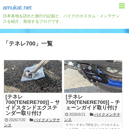
amukat.net
日本各地を訪れた旅行の記録と、バイクのカスタム・メンテナン
スを紹介、発信するブログです。
「
テネレ700
」
一覧
[テネレ
[テネレ
700(TENERE700)] – サ
700(TENERE700)] – チ
イドスタンドエクステ
ェーンガイド取り付け
ンダー取り付け
2026/6/21
バイクメンテナ
ンス
2026/7/20
バイクメンテナ
ンス
ヤマハ テネレ700を少しづつカスタム