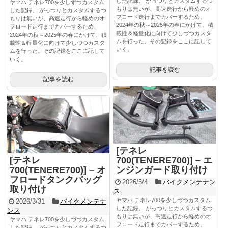
した記録。 がっつりとカスタムするつ
ヤマハ テネレ700を少しずつカスタム
もりは無いが、高速走行から軽めのオ
した記録。 がっつりとカスタムするつ
フロード走行までカバーするため、
もりは無いが、高速走行から軽めのオ
2024年の秋～2025年の春にかけて、積
フロード走行までカバーするため、
載性＆軽量化に向けて少しづつカスタ
2024年の秋～2025年の春にかけて、積
ムを行った。その記録をここに記して
載性＆軽量化に向けて少しづつカスタ
いく。
ムを行った。その記録をここに記して
いく。
記事を読む
記事を読む
[テネレ
[テネレ
700(TENERE700)] – エ
700(TENERE700)] – オ
ンジンガード取り付け
フロードタンクバッグ
2026/5/4
バイクメンテナン
取り付け
ス
ヤマハ テネレ700を少しづつカスタム
2026/3/31
バイクメンテナ
した記録。 がっつりとカスタムするつ
ンス
もりは無いが、高速走行から軽めのオ
ヤマハ テネレ700を少しづつカスタム
フロード走行までカバーするため、
した記録。 がっつりとカスタムするつ