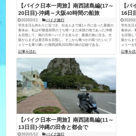
【バイク日本一周旅】南西諸島編(17～
【バ
20日目)-沖縄～大阪40時間の船旅
16日
2020/2/11
バイク旅行
2020/2
学生生活も終わりに近づき、社会人まで後1ヶ月に迫った最後の
学生生活
春休み、私は47都道府県のうち唯一まだ未踏の地であった沖縄
春休み、
を目指して、南の方向へバイクを走らせ、最後の旅に出る。大
を目指し
阪からまずは鹿児島を目指し、そこから幾つかの島づたいにフ
阪からま
ェリーを乗り継いだ南西諸島20日間の旅の記録である。
ェリーを
記事を読む
記事を読
【バイク日本一周旅】南西諸島編(11～
13日目)-沖縄の田舎と都会で
2020/1/12
バイク旅行