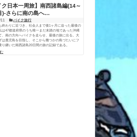
イク日本一周旅】南西諸島編(14～
目)-さらに南の島へ…
/11
バイク旅行
も終わりに近づき、社会人まで後1ヶ月に迫った最後の
私は47都道府県のうち唯一まだ未踏の地であった沖縄
て、南の方向へバイクを走らせ、最後の旅に出る。大
ずは鹿児島を目指し、そこから幾つかの島づたいにフ
乗り継いだ南西諸島20日間の旅の記録である。
む