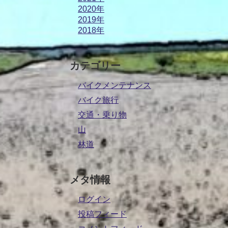
2020年
2019年
2018年
カテゴリー
バイクメンテナンス
バイク旅行
交通・乗り物
山
林道
メタ情報
ログイン
投稿フィード