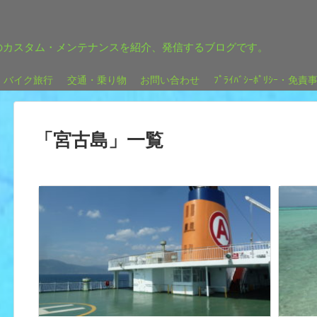
のカスタム・メンテナンスを紹介、発信するブログです。
バイク旅行
交通・乗り物
お問い合わせ
ﾌﾟﾗｲﾊﾞｼｰﾎﾟﾘｼｰ・免責
「
宮古島
」
一覧