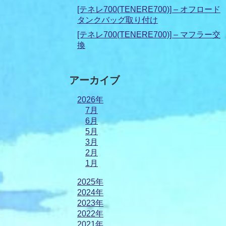
[テネレ700(TENERE700)] – オフロード
タンクバッグ取り付け
[テネレ700(TENERE700)] – マフラー交
換
アーカイブ
2026年
7月
6月
5月
3月
2月
1月
2025年
2024年
2023年
2022年
2021年