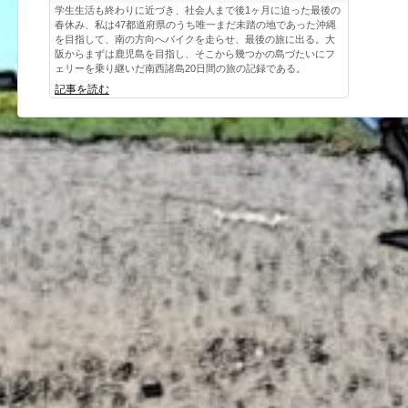
学生生活も終わりに近づき、社会人まで後1ヶ月に迫った最後の
春休み、私は47都道府県のうち唯一まだ未踏の地であった沖縄
を目指して、南の方向へバイクを走らせ、最後の旅に出る。大
阪からまずは鹿児島を目指し、そこから幾つかの島づたいにフ
ェリーを乗り継いだ南西諸島20日間の旅の記録である。
記事を読む