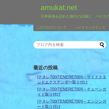
amukat.net
日本各地を訪れた旅行の記録と、バイク
このブログについて…
バイクメンテナンス
最近の投稿
[テネレ700(TENERE700)] – サイドスタ
ンドエクステンダー取り付け
[テネレ700(TENERE700)] – チェーンガ
イド取り付け
[テネレ700(TENERE700)] – エンジンガ
ード取り付け