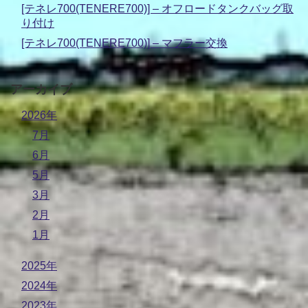
[テネレ700(TENERE700)] – オフロードタンクバッグ取
り付け
[テネレ700(TENERE700)] – マフラー交換
アーカイブ
2026年
7月
6月
5月
3月
2月
1月
2025年
2024年
2023年