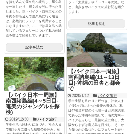
を持ち込んで屋久島へ渡島し、屋久島
ット「太鼓岩」や「トローキの滝」な
を一周したり、縄文杉を見に行ったり
ど、山歩きやバイクでの旅行記を紹介
しました。車・バイク・自転車などの
します。
車両を持ち込んで屋久島に行く場合
は、必然的にフェリーを利用すること
記事を読む
になりますので、ここでは屋久島へ就
航しているフェリーについて私の体験
談を交えて紹介していきます。
記事を読む
【バイク日本一周旅】
南西諸島編(11～13日
目)-沖縄の田舎と都会
で
【バイク日本一周旅】
2020/1/12
バイク旅行
南西諸島編(4～5日目-
学生生活も終わりに近づき、社会人ま
奄美のジャングルを探
で後1ヶ月に迫った最後の春休み、私
は47都道府県のうち唯一まだ未踏の地
検)
であった沖縄を目指して、南の方向へ
2019/12/30
バイク旅行
バイクを走らせ、最後の旅に出る。大
学生生活も終わりに近づき、社会人ま
阪からまずは鹿児島を目指し、そこか
で後1ヶ月に迫った最後の春休み、私
ら幾つかの島づたいにフェリーを乗り
は47都道府県のうち唯一まだ未踏の地