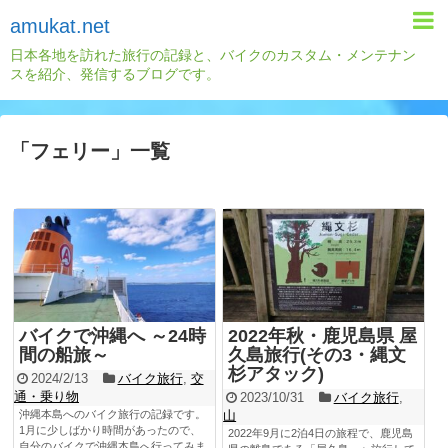
amukat.net
日本各地を訪れた旅行の記録と、バイクのカスタム・メンテナン
スを紹介、発信するブログです。
「
フェリー
」
一覧
バイクで沖縄へ ～24時
2022年秋・鹿児島県 屋
間の船旅～
久島旅行(その3・縄文
杉アタック)
2024/2/13
バイク旅行
,
交
通・乗り物
2023/10/31
バイク旅行
,
沖縄本島へのバイク旅行の記録です。
山
1月に少しばかり時間があったので、
2022年9月に2泊4日の旅程で、鹿児島
自分のバイクで沖縄本島へ行ってみま