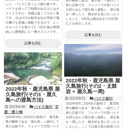
県の離島である「屋久島」へ旅行して
した。バイクと言うより船の旅です。
来た記録です。フェリーで大型バイク
バイクを持ってて時間がある人にはオ
を持ち込んで屋久島へ渡島し、屋久島
ススメですが、沖縄は遠くて小さい島
を一周したり、縄文杉を見に行ったり
です。今はLCCや航空会社の早割で飛
しました。3日目は縄文杉までの行程
行機でも安価に移動できるので、レン
などを紹介します。
タルバイクを借りて2～3日の旅が時間
的にも費用的にも一番オススメです。
記事を読む
記事を読む
2022年秋・鹿児島県 屋
久島旅行(その2・太鼓
2022年秋・鹿児島県 屋
岩 + 屋久島一周)
久島旅行(その1・屋久
2023/8/31
バイク旅行
島への渡島方法)
2022年9月に2泊4日の旅程で、鹿児島
2023/6/30
バイク旅行
,
交
県の離島である「屋久島」へ旅行して
通・乗り物
来た記録です。フェリーで大型バイク
2022年9月に2泊4日の旅程で、鹿児島
を持ち込んで屋久島へ渡島し、屋久島
県の離島である「屋久島」へ旅行して
を一周したり、縄文杉を見に行ったり
来た記録です。フェリーで大型バイク
しました。ここでは屋久島の絶景スポ