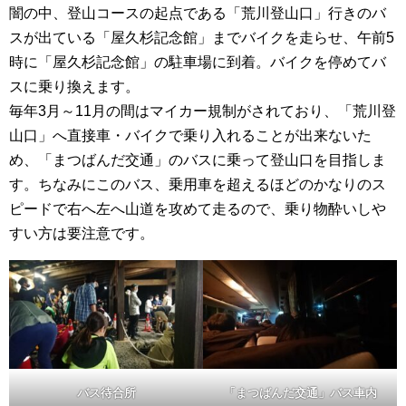
闇の中、登山コースの起点である「荒川登山口」行きのバ
スが出ている「屋久杉記念館」までバイクを走らせ、午前5
時に「屋久杉記念館」の駐車場に到着。バイクを停めてバ
スに乗り換えます。
毎年3月～11月の間はマイカー規制がされており、「荒川登
山口」へ直接車・バイクで乗り入れることが出来ないた
め、「まつばんだ交通」のバスに乗って登山口を目指しま
す。ちなみにこのバス、乗用車を超えるほどのかなりのス
ピードで右へ左へ山道を攻めて走るので、乗り物酔いしや
すい方は要注意です。
バス待合所
「まつばんだ交通」バス車内