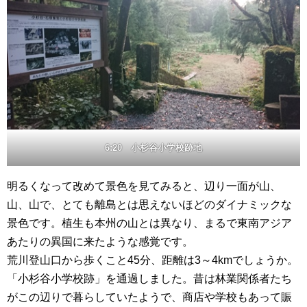
6:20 小杉谷小学校跡地
明るくなって改めて景色を見てみると、辺り一面が山、
山、山で、とても離島とは思えないほどのダイナミックな
景色です。植生も本州の山とは異なり、まるで東南アジア
あたりの異国に来たような感覚です。
荒川登山口から歩くこと45分、距離は3～4kmでしょうか。
「小杉谷小学校跡」を通過しました。昔は林業関係者たち
がこの辺りで暮らしていたようで、商店や学校もあって賑