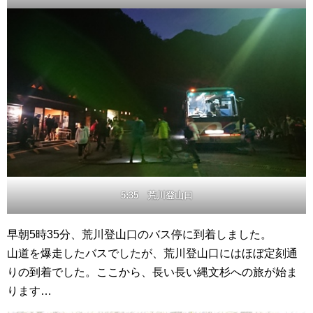
5:35 荒川登山口
早朝5時35分、荒川登山口のバス停に到着しました。
山道を爆走したバスでしたが、荒川登山口にはほぼ定刻通
りの到着でした。ここから、長い長い縄文杉への旅が始ま
ります…