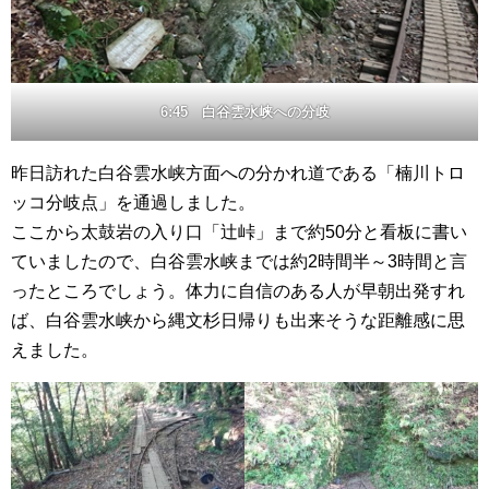
6:45 白谷雲水峡への分岐
昨日訪れた白谷雲水峡方面への分かれ道である「楠川トロ
ッコ分岐点」を通過しました。
ここから太鼓岩の入り口「辻峠」まで約50分と看板に書い
ていましたので、白谷雲水峡までは約2時間半～3時間と言
ったところでしょう。体力に自信のある人が早朝出発すれ
ば、白谷雲水峡から縄文杉日帰りも出来そうな距離感に思
えました。