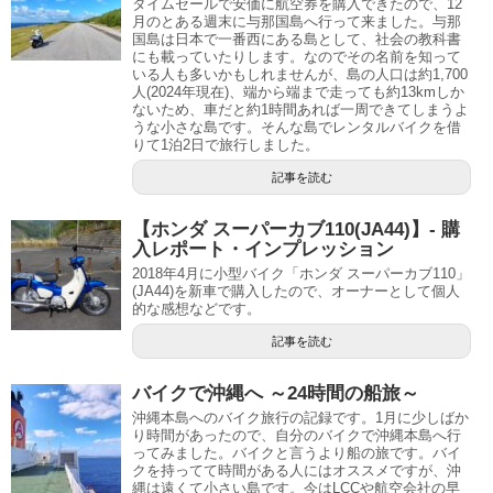
タイムセールで安価に航空券を購入できたので、12
月のとある週末に与那国島へ行って来ました。与那
国島は日本で一番西にある島として、社会の教科書
にも載っていたりします。なのでその名前を知って
いる人も多いかもしれませんが、島の人口は約1,700
人(2024年現在)、端から端まで走っても約13kmしか
ないため、車だと約1時間あれば一周できてしまうよ
うな小さな島です。そんな島でレンタルバイクを借
りて1泊2日で旅行しました。
記事を読む
【ホンダ スーパーカブ110(JA44)】- 購
入レポート・インプレッション
2018年4月に小型バイク「ホンダ スーパーカブ110」
(JA44)を新車で購入したので、オーナーとして個人
的な感想などです。
記事を読む
バイクで沖縄へ ～24時間の船旅～
沖縄本島へのバイク旅行の記録です。1月に少しばか
り時間があったので、自分のバイクで沖縄本島へ行
ってみました。バイクと言うより船の旅です。バイ
クを持ってて時間がある人にはオススメですが、沖
縄は遠くて小さい島です。今はLCCや航空会社の早