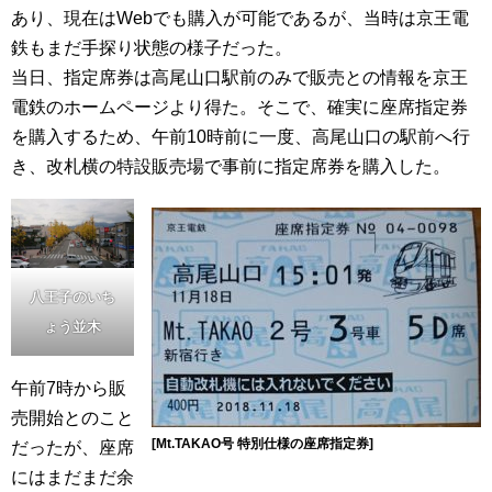
あり、現在はWebでも購入が可能であるが、当時は京王電
鉄もまだ手探り状態の様子だった。
当日、指定席券は高尾山口駅前のみで販売との情報を京王
電鉄のホームページより得た。そこで、確実に座席指定券
を購入するため、午前10時前に一度、高尾山口の駅前へ行
き、改札横の特設販売場で事前に指定席券を購入した。
八王子のいち
ょう並木
午前7時から販
売開始とのこと
[Mt.TAKAO号 特別仕様の座席指定券]
だったが、座席
にはまだまだ余