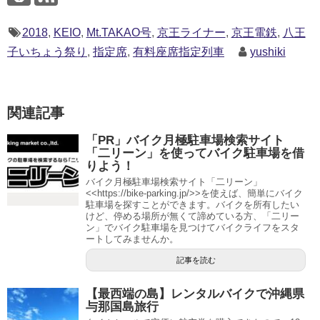
2018
,
KEIO
,
Mt.TAKAO号
,
京王ライナー
,
京王電鉄
,
八王
子いちょう祭り
,
指定席
,
有料座席指定列車
yushiki
関連記事
「PR」バイク月極駐車場検索サイト
「二リーン」を使ってバイク駐車場を借
りよう！
バイク月極駐車場検索サイト「二リーン」
<<https://bike-parking.jp/>>を使えば、簡単にバイク
駐車場を探すことができます。バイクを所有したい
けど、停める場所が無くて諦めている方、「二リー
ン」でバイク駐車場を見つけてバイクライフをスタ
ートしてみませんか。
記事を読む
【最西端の島】レンタルバイクで沖縄県
与那国島旅行