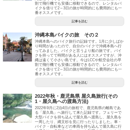
割で飛行機でも安価に移動できるので、レンタルバ
イクを借りて2～3日の旅が時間的にも費用的にも一
番オススメです。
記事を読む
沖縄本島バイクの旅 その２
沖縄本島へのバイク旅行の記録です。1月に少しばか
り時間があったので、自分のバイクで沖縄本島へ行
ってみました。バイクと言うより船の旅です。バイ
クを持ってて時間がある人にはオススメですが、沖
縄は遠くて小さい島です。今はLCCや航空会社の早
割で飛行機でも安価に移動できるので、レンタルバ
イクを借りて2～3日の旅が時間的にも費用的にも一
番オススメです。
記事を読む
2022年秋・鹿児島県 屋久島旅行(その
1・屋久島への渡島方法)
2022年9月に2泊4日の旅程で、鹿児島県の離島であ
る「屋久島」へ旅行して来た記録です。フェリーで
大型バイクを持ち込んで屋久島へ渡島し、屋久島を
一周したり、縄文杉を見に行ったりしました。車・
バイク・自転車などの車両を持ち込んで屋久島に行