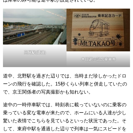
高尾駅(通過)
木目調
の
記念乗車券
道中、北野駅を過ぎた辺りでは、当時まだ珍しかったドロ
ーンの飛行を確認した。15秒くらい列車と併走していたの
で、京王関係者の写真撮影かも知れない。
途中の一時停車駅では、時刻表に載っていないのに乗客の
乗っている変な電車が来たので、ホームにいる人達が少し
驚いた表情でこちらを見ているといった状況であった。そ
して、東府中駅を通過した辺りで列車は一気にスピードを