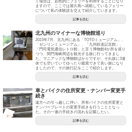
く場合は、必然的にフェリーを利用することになり
ますので、ここでは屋久島へ就航しているフェリー
について私の体験談を交えて紹介していきます。
記事を読む
北九州のマイナーな博物館巡り
2023年7月、北九州にある「TOTOミュージアム」、
「ゼンリンミュージアム」、「九州鉄道記念館」、
「門司電気通信レトロ館」と言う博物館4か所を巡り
つつ、関門海峡周辺を観光する旅に行ってきまし
た。マニアックな博物館ばかりですが、それ故に3連
休でも空いていてゆったり鑑賞できて良い旅になり
ましたので、その旅行記をここで紹介します。
記事を読む
車とバイクの住所変更・ナンバー変更手
続き
遠方への引っ越しに伴い、所有バイクの住所変更と
ナンバープレートの変更手続きを行うこととなっ
た。その一連の手続きの流れを記載したい。
記事を読む