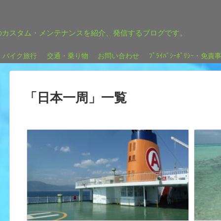
のカスタム・メンテナンスを紹介、発信するブログです。
バイク旅行
交通・乗り物
お問い合わせ
ﾌﾟﾗｲﾊﾞｼｰﾎﾟﾘｼｰ・免責
「
日本一周
」
一覧