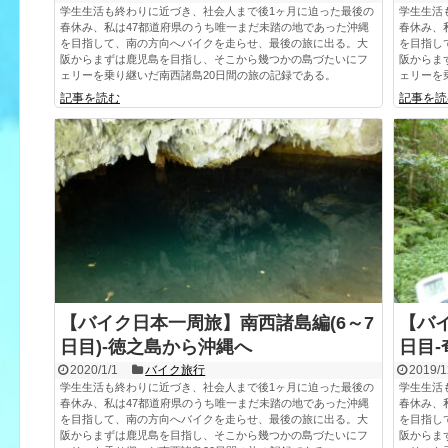
学生生活も終わりに近づき、社会人まで後1ヶ月に迫った最後の
学生生活
春休み、私は47都道府県のうち唯一まだ未踏の地であった沖縄
春休み、
を目指して、南の方向へバイクを走らせ、最後の旅に出る。大
を目指し
阪からまずは鹿児島を目指し、そこから幾つかの島づたいにフ
阪からま
ェリーを乗り継いだ南西諸島20日間の旅の記録である。
ェリーを
記事を読む
記事を読
【バイク日本一周旅】南西諸島編(6～7
【バ
日目)-徳之島から沖縄へ
日目
2020/1/1
バイク旅行
2019/1
学生生活も終わりに近づき、社会人まで後1ヶ月に迫った最後の
学生生活
春休み、私は47都道府県のうち唯一まだ未踏の地であった沖縄
春休み、
を目指して、南の方向へバイクを走らせ、最後の旅に出る。大
を目指し
阪からまずは鹿児島を目指し、そこから幾つかの島づたいにフ
阪からま