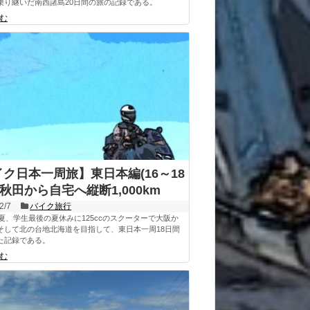
乗り継いだ南西諸島20日間の旅の記録である。
む
ク日本一周旅】東日本編(16～18
:秋田から自宅へ縦断1,000km
2/7
バイク旅行
の夏、学生最後の夏休みに125ccのスクーターで大阪か
そして北の台地北海道を目指して、東日本一周18日間
た記録である。
む