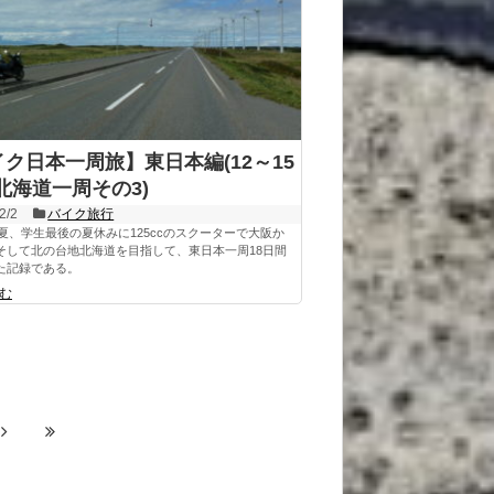
ク日本一周旅】東日本編(12～15
北海道一周その3)
2/2
バイク旅行
の夏、学生最後の夏休みに125ccのスクーターで大阪か
そして北の台地北海道を目指して、東日本一周18日間
た記録である。
む