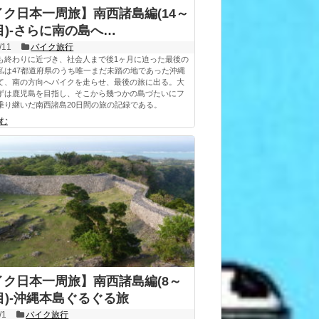
イク日本一周旅】南西諸島編(14～
目)-さらに南の島へ…
/11
バイク旅行
も終わりに近づき、社会人まで後1ヶ月に迫った最後の
私は47都道府県のうち唯一まだ未踏の地であった沖縄
て、南の方向へバイクを走らせ、最後の旅に出る。大
ずは鹿児島を目指し、そこから幾つかの島づたいにフ
乗り継いだ南西諸島20日間の旅の記録である。
む
イク日本一周旅】南西諸島編(8～
目)-沖縄本島ぐるぐる旅
/1
バイク旅行