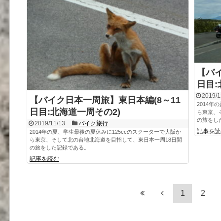
【バイ
日目:
2019/1
【バイク日本一周旅】東日本編(8～11
2014年
日目:北海道一周その2)
ら東京、
の旅をし
2019/11/13
バイク旅行
記事を読
2014年の夏、学生最後の夏休みに125ccのスクーターで大阪か
ら東京、そして北の台地北海道を目指して、東日本一周18日間
の旅をした記録である。
記事を読む
1
2