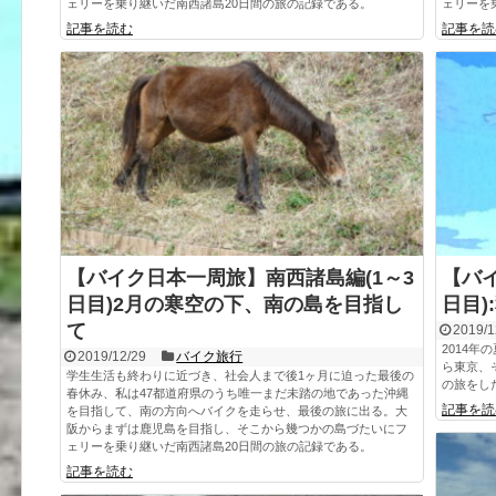
ェリーを乗り継いだ南西諸島20日間の旅の記録である。
ェリーを
記事を読む
記事を読
【バイク日本一周旅】南西諸島編(1～3
【バイ
日目)2月の寒空の下、南の島を目指し
日目)
て
2019/1
2014年
2019/12/29
バイク旅行
ら東京、
学生生活も終わりに近づき、社会人まで後1ヶ月に迫った最後の
の旅をし
春休み、私は47都道府県のうち唯一まだ未踏の地であった沖縄
記事を読
を目指して、南の方向へバイクを走らせ、最後の旅に出る。大
阪からまずは鹿児島を目指し、そこから幾つかの島づたいにフ
ェリーを乗り継いだ南西諸島20日間の旅の記録である。
記事を読む