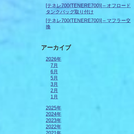
[テネレ700(TENERE700)] – オフロード
タンクバッグ取り付け
[テネレ700(TENERE700)] – マフラー交
換
アーカイブ
2026年
7月
6月
5月
3月
2月
1月
2025年
2024年
2023年
2022年
2021年