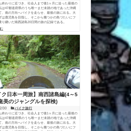
も終わりに近づき、社会人まで後1ヶ月に迫った最後の
私は47都道府県のうち唯一まだ未踏の地であった沖縄
て、南の方向へバイクを走らせ、最後の旅に出る。大
ずは鹿児島を目指し、そこから幾つかの島づたいにフ
乗り継いだ南西諸島20日間の旅の記録である。
む
イク日本一周旅】南西諸島編(4～5
-奄美のジャングルを探検)
2/30
バイク旅行
も終わりに近づき、社会人まで後1ヶ月に迫った最後の
私は47都道府県のうち唯一まだ未踏の地であった沖縄
て、南の方向へバイクを走らせ、最後の旅に出る。大
ずは鹿児島を目指し、そこから幾つかの島づたいにフ