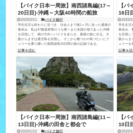
【バイク日本一周旅】南西諸島編(17～
【バ
20日目)-沖縄～大阪40時間の船旅
16日
2020/2/11
バイク旅行
2020/2
学生生活も終わりに近づき、社会人まで後1ヶ月に迫った最後の
学生生活
春休み、私は47都道府県のうち唯一まだ未踏の地であった沖縄
春休み、
を目指して、南の方向へバイクを走らせ、最後の旅に出る。大
を目指し
阪からまずは鹿児島を目指し、そこから幾つかの島づたいにフ
阪からま
ェリーを乗り継いだ南西諸島20日間の旅の記録である。
ェリーを
記事を読む
記事を読
【バイク日本一周旅】南西諸島編(11～
【バ
13日目)-沖縄の田舎と都会で
10日
2020/1/12
バイク旅行
2020/1