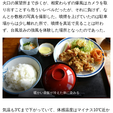
火口の展望所まで歩くが、相変わらずの爆風はカメラを取
り出すことすら危ういレベルだったが、それに負けず、な
んとか数枚の写真を撮影した。噴煙を上げていたのは駐車
場からは少し離れた所で、噴煙を真近で見ることは叶わ
ず、台風並みの強風を体験した場所となったのであった。
暖かい昼飯が冷えた体に染みる
気温も3℃まで下がっていて、体感温度はマイナス10℃近か