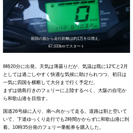
前回の旅から走行距離は約1万キロ増え、
67,033kmでスタート
8時20分に出発。天気は薄曇りだが、気温は既に12℃と2月
としては過ごしやすく快適な気候に助けられつつ、初日は
一気に四国を横断して大分まで行く予定だ。
まずは徳島行きのフェリーに上陸するべく、大阪の自宅か
ら和歌山港を目指す。
国道26号線に入り、南へ向かって走る。道路は割と空いて
いて、下道ゆっくり走行でも2時間かからずに和歌山港に到
着。10時35分発のフェリー乗船券を購入した。