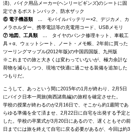
済)、バイク用品メーカー(ヘンリービギンズ)のシートに固
定できるボストンバック、防水ザック
⑥ 電子機器類
… モバイルバッテリー×2、デジカメ、カ
メラホルダー、携帯電話等の充電用コード、USBメモリ
⑦ 地図、工具類
… タイヤのパンク修理キット、車載工
具＋α、ウェットシート、ノート・メモ帳、2年前に買った
ツーリングマップル(2012年版)の中国四国版、九州版
※これまでの旅と大きくは変わっていないが、極力余計な
荷物を減らしつつ、現地で快適に過ごせる装備を追加した
つもりだ。
こうして、あっという間に2015年の1月が終わり、2月5日
にバイク日本一周旅(南西諸島編)の旅程を確定させた。
学校の授業が終わるのが2月16日で、そこから約1週間であ
らゆる準備を全て済ませ、2月22日に自宅を出発する予定と
した。学校の卒業式が3月20日にあるので、遅くともその前
日までには旅を終えて自宅に戻る必要があるが、今回は約3