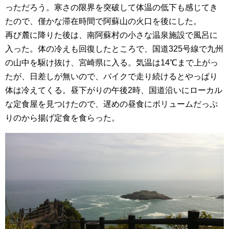
っただろう。寒さの限界を突破して体温の低下も感じてき
たので、僅かな滞在時間で阿蘇山の火口を後にした。
再び麓に降りた後は、南阿蘇村の小さな温泉施設で風呂に
入った。体の冷えも回復したところで、国道325号線で九州
の山中を駆け抜け、宮崎県に入る。気温は14℃まで上がっ
たが、日差しが無いので、バイクで走り続けるとやっぱり
体は冷えてくる。昼下がりの午後2時、国道沿いにローカル
な定食屋を見つけたので、遅めの昼食にボリュームだっぷ
りのから揚げ定食を食らった。