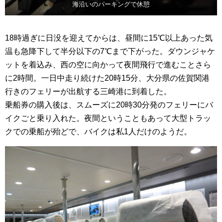
海沿いのパーキングで休憩
18時過ぎに日没を迎えてからは、昼間に15℃以上あった気
温も急降下して半分以下の7℃まで下がった。ダウンジャケ
ットを着込み、西の空に向かって夜間飛行で進むことさら
に2時間。一日中走り続けた20時15分、大分県の佐賀関港
行きのフェリーが出航する三崎港に到着した。
乗船券の購入後は、スムーズに20時30分発のフェリーにバ
イクごと乗り入れた。夜間ということもあって大型トラッ
クでの乗船が殆どで、バイクは私1人だけのようだ。