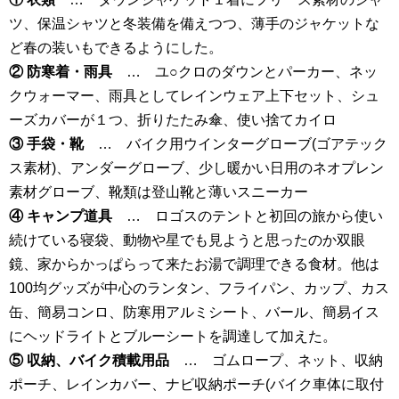
ツ、保温シャツと冬装備を備えつつ、薄手のジャケットな
ど春の装いもできるようにした。
② 防寒着・雨具
… ユ○クロのダウンとパーカー、ネッ
クウォーマー、雨具としてレインウェア上下セット、シュ
ーズカバーが１つ、折りたたみ傘、使い捨てカイロ
③ 手袋・靴
… バイク用ウインターグローブ(ゴアテック
ス素材)、アンダーグローブ、少し暖かい日用のネオプレン
素材グローブ、靴類は登山靴と薄いスニーカー
④ キャンプ道具
… ロゴスのテントと初回の旅から使い
続けている寝袋、動物や星でも見ようと思ったのか双眼
鏡、家からかっぱらって来たお湯で調理できる食材。他は
100均グッズが中心のランタン、フライパン、カップ、カス
缶、簡易コンロ、防寒用アルミシート、バール、簡易イス
にヘッドライトとブルーシートを調達して加えた。
⑤ 収納、バイク積載用品
… ゴムロープ、ネット、収納
ポーチ、レインカバー、ナビ収納ポーチ(バイク車体に取付