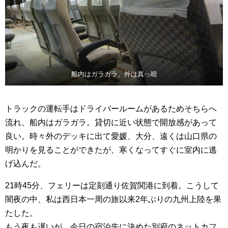
船内はガラガラ、外は真っ暗
トラックの運転手はドライバールームがあるためそちらへ
流れ、船内はガラガラ。貸切に近い状態で開放感があって
良い。時々外のデッキに出て愛媛、大分、遠くは山口県の
明かりを見ることができたが、寒くなってすぐに室内に逃
げ込んだ。
21時45分、フェリーは定刻通り佐賀関港に到着。こうして
闇夜の中、私は西日本一周の旅以来2年ぶりの九州上陸を果
たした。
もう夜も遅いが、今日の宿泊先に決めた別府のネットカフ