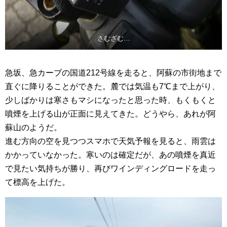
さむざむ…
急坂、急カーブの国道212号線を走ると、阿蘇の市街地まで
直ぐに降りることができた。麓では気温も7℃まで上がり、
少しばかりは寒さもマシになったと思った時、もくもくと
噴煙を上げる山が正面に見えてきた。どうやら、あれが阿
蘇山のようだ。
進む方向の空を見つつスマホで天気予報を見ると、雨雲は
かかっていなかった。寒いのは確定だが、あの噴煙を真近
で見たい気持ちが勝り、再びワインディングロードを走っ
て標高を上げた。