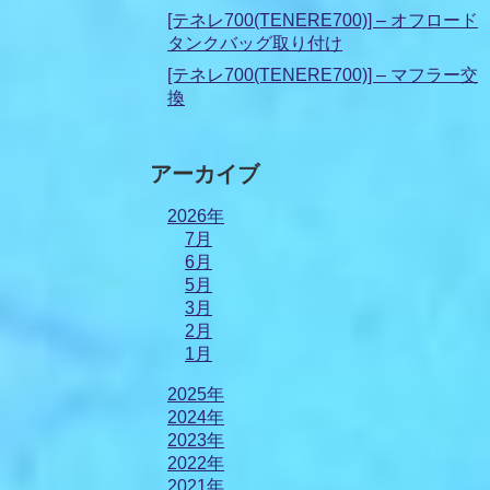
[テネレ700(TENERE700)] – オフロード
タンクバッグ取り付け
[テネレ700(TENERE700)] – マフラー交
換
アーカイブ
2026年
7月
6月
5月
3月
2月
1月
2025年
2024年
2023年
2022年
2021年