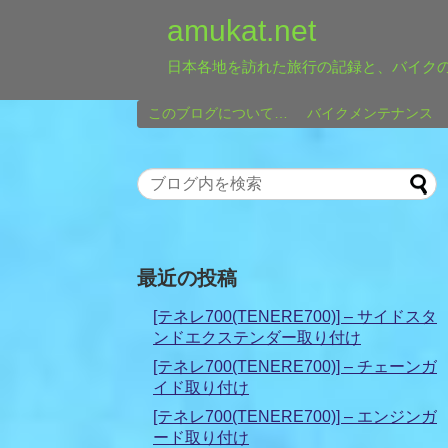
amukat.net
日本各地を訪れた旅行の記録と、バイク
このブログについて…
バイクメンテナンス
最近の投稿
[テネレ700(TENERE700)] – サイドスタ
ンドエクステンダー取り付け
[テネレ700(TENERE700)] – チェーンガ
イド取り付け
[テネレ700(TENERE700)] – エンジンガ
ード取り付け