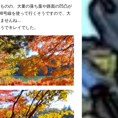
るものの、大量の落ち葉や路面の凹凸が
08号線を使って行くそうですので、大
来ませんね…
ようでキレイでした。