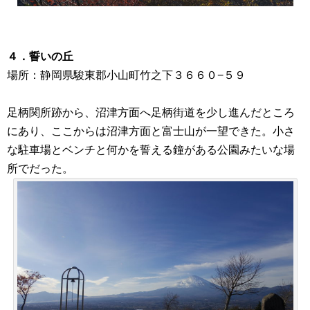
４．誓いの丘
場所：静岡県駿東郡小山町竹之下３６６０−５９
足柄関所跡から、沼津方面へ足柄街道を少し進んだところ
にあり、ここからは沼津方面と富士山が一望できた。小さ
な駐車場とベンチと何かを誓える鐘がある公園みたいな場
所でだった。