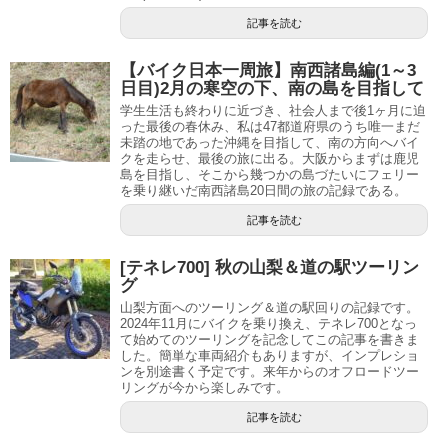
記事を読む
【バイク日本一周旅】南西諸島編(1～3
日目)2月の寒空の下、南の島を目指して
学生生活も終わりに近づき、社会人まで後1ヶ月に迫
った最後の春休み、私は47都道府県のうち唯一まだ
未踏の地であった沖縄を目指して、南の方向へバイ
クを走らせ、最後の旅に出る。大阪からまずは鹿児
島を目指し、そこから幾つかの島づたいにフェリー
を乗り継いだ南西諸島20日間の旅の記録である。
記事を読む
[テネレ700] 秋の山梨＆道の駅ツーリン
グ
山梨方面へのツーリング＆道の駅回りの記録です。
2024年11月にバイクを乗り換え、テネレ700となっ
て始めてのツーリングを記念してこの記事を書きま
した。簡単な車両紹介もありますが、インプレショ
ンを別途書く予定です。来年からのオフロードツー
リングが今から楽しみです。
記事を読む