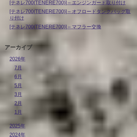
[テネレ700(TENERE700)] – エンジンガード取り付け
[テネレ700(TENERE700)] – オフロードタンクバッグ取
り付け
[テネレ700(TENERE700)] – マフラー交換
アーカイブ
2026年
7月
6月
5月
3月
2月
1月
2025年
2024年