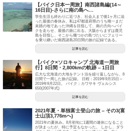
【バイク日本一周旅】南西諸島編(14～
16日目)-さらに南の島へ…
学生生活も終わりに近づき、社会人まで後1ヶ月に迫
った最後の春休み、私は47都道府県のうち唯一まだ
未踏の地であった沖縄を目指して、南の方向へバイ
クを走らせ、最後の旅に出る。大阪からまずは鹿児
島を目指し、そこから幾つかの島づたいにフェリー
を乗り継いだ南西諸島20日間の旅の記録である。
記事を読む
【バイク×ソロキャンプ 北海道一周旅
行】8日間・2,800kmの軌跡 – 1日目
広大な北海道の大地をテント泊を繰り返しながら、8
日間で一周した旅の記録。 日程：2019年9月15日～
2019年9月22日。 バイク：カワサキ ヴェルシス
650(2007年式)
記事を読む
2021年夏・単独富士登山の旅 – その3(富
士山頂3,776mへ)
2021年の夏休み。8月初旬に1週間の連休になること
が決まったが、特に予定もなかった。 しかし、ダラ