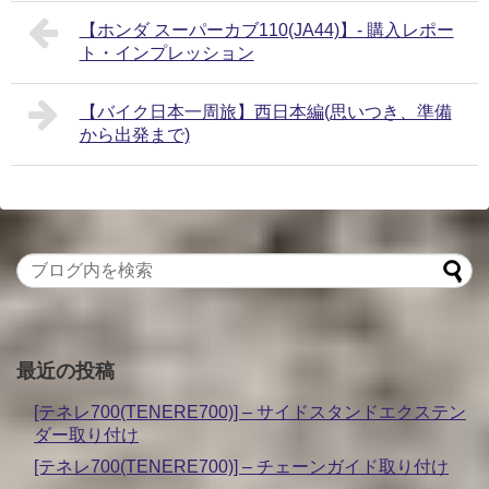
【ホンダ スーパーカブ110(JA44)】- 購入レポー
ト・インプレッション
【バイク日本一周旅】西日本編(思いつき、準備
から出発まで)
最近の投稿
[テネレ700(TENERE700)] – サイドスタンドエクステン
ダー取り付け
[テネレ700(TENERE700)] – チェーンガイド取り付け