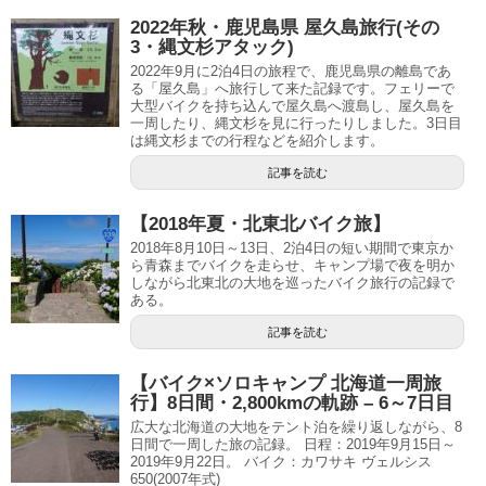
2022年秋・鹿児島県 屋久島旅行(その
3・縄文杉アタック)
2022年9月に2泊4日の旅程で、鹿児島県の離島であ
る「屋久島」へ旅行して来た記録です。フェリーで
大型バイクを持ち込んで屋久島へ渡島し、屋久島を
一周したり、縄文杉を見に行ったりしました。3日目
は縄文杉までの行程などを紹介します。
記事を読む
【2018年夏・北東北バイク旅】
2018年8月10日～13日、2泊4日の短い期間で東京か
ら青森までバイクを走らせ、キャンプ場で夜を明か
しながら北東北の大地を巡ったバイク旅行の記録で
ある。
記事を読む
【バイク×ソロキャンプ 北海道一周旅
行】8日間・2,800kmの軌跡 – 6～7日目
広大な北海道の大地をテント泊を繰り返しながら、8
日間で一周した旅の記録。 日程：2019年9月15日～
2019年9月22日。 バイク：カワサキ ヴェルシス
650(2007年式)