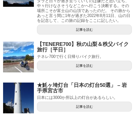
ダラと日々が過ぎ去っていくのは嫌だと思い立ち、
中々行けなさそうなどこかへ行こう決断する。その
場所こそが富士山の山頂であったのだ。 その旅から
あっと言う間に1年が過ぎた2022年8月11日、山の日
を記念して、この旅の記録をここに記したい。
記事を読む
【TENERE700】秋の山梨＆秩父バイク
旅行［平日］
テネレ700で行く日帰りバイク旅行。
記事を読む
★魹ヶ埼灯台「日本の灯台50選」 – 岩
手県宮古市
日本には3000か所以上の灯台があるらしい。
記事を読む