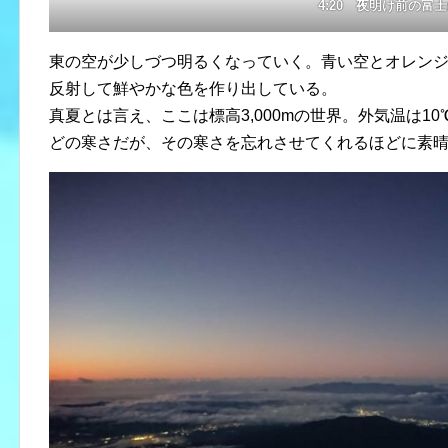
4:20 夜明け前の富
東の空が少しづつ明るくなっていく。青い空とオレン
反射して鮮やかな色を作り出している。
真夏とは言え、ここは標高3,000mの世界。外気温は1
どの寒さだが、その寒さを忘れさせてくれるほどに素