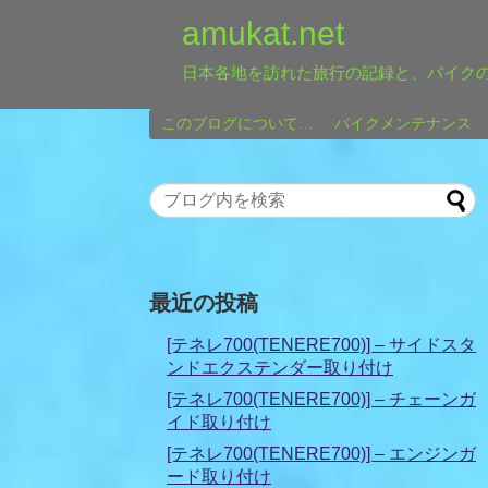
amukat.net
日本各地を訪れた旅行の記録と、バイク
このブログについて…
バイクメンテナンス
最近の投稿
[テネレ700(TENERE700)] – サイドスタ
ンドエクステンダー取り付け
[テネレ700(TENERE700)] – チェーンガ
イド取り付け
[テネレ700(TENERE700)] – エンジンガ
ード取り付け