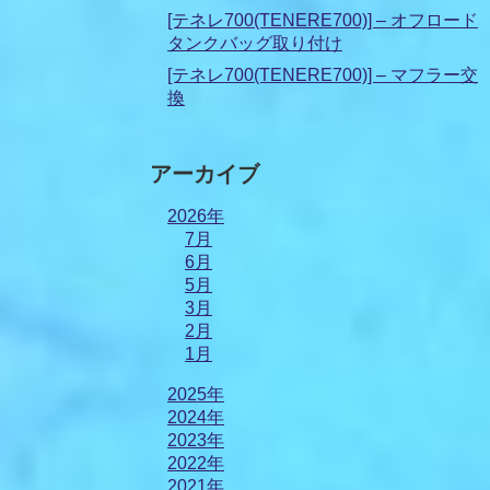
[テネレ700(TENERE700)] – オフロード
タンクバッグ取り付け
[テネレ700(TENERE700)] – マフラー交
換
アーカイブ
2026年
7月
6月
5月
3月
2月
1月
2025年
2024年
2023年
2022年
2021年